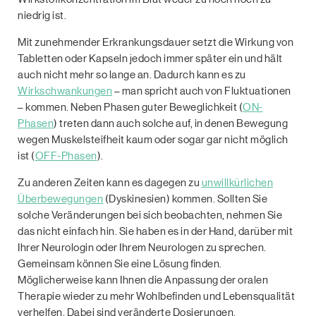
niedrig ist.
Mit zunehmender Erkrankungsdauer setzt die Wirkung von
Tabletten oder Kapseln jedoch immer später ein und hält
auch nicht mehr so lange an. Dadurch kann es zu
Wirkschwankungen
– man spricht auch von Fluktuationen
– kommen. Neben Phasen guter Beweglichkeit (
ON-
Phasen
) treten dann auch solche auf, in denen Bewegung
wegen Muskelsteifheit kaum oder sogar gar nicht möglich
ist (
OFF-Phasen
).
Zu anderen Zeiten kann es dagegen zu
unwillkürlichen
Überbewegungen
(Dyskinesien) kommen. Sollten Sie
solche Veränderungen bei sich beobachten, nehmen Sie
das nicht einfach hin. Sie haben es in der Hand, darüber mit
Ihrer Neurologin oder Ihrem Neurologen zu sprechen.
Gemeinsam können Sie eine Lösung ﬁnden.
Möglicherweise kann Ihnen die Anpassung der oralen
Therapie wieder zu mehr Wohlbeﬁnden und Lebensqualität
verhelfen. Dabei sind veränderte Dosierungen,