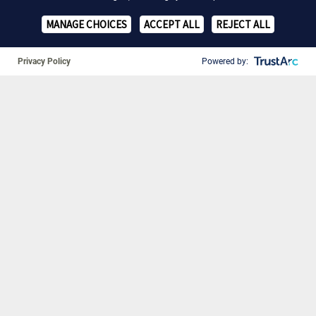
MANAGE CHOICES
ACCEPT ALL
REJECT ALL
Privacy Policy
Powered by:
❚❚
3. August 2026
Was hilft im Umgang mit der
fortschreitenden Parkinson-
Krankheit?