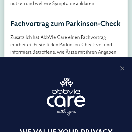
nutzen und weitere Symptome abklären.
Fachvortrag zum Parkinson-Check
Zusätzlich hat AbbVie Care einen Fachvortrag
erarbeitet. Er stellt den Parkinson-Check vor und
informiert Betroffene, wie Ärzte mit ihren Angaben
im Fragebogen arbeiten. Auf einer Veranstaltung der
Deutschen Parkinson Vereinigung (dPV) e. V. im
Oktober 2021 kam der Fachvortrag als Referat von
Dr. Thomas Vaterrodt, Chefarzt der Neurologischen
Klinik der SHG-Kliniken Sonnenberg, bereits
erfolgreich zum Einsatz. [ps]