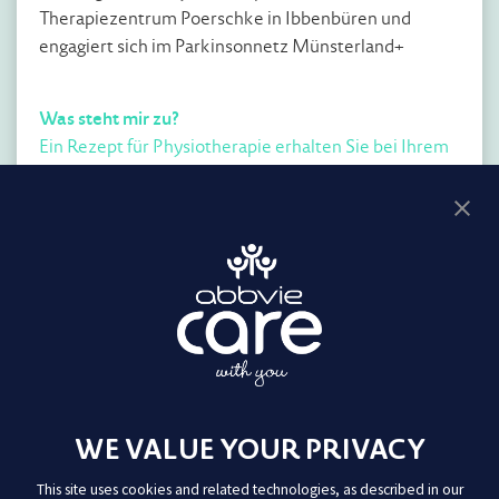
Therapiezentrum Poerschke in Ibbenbüren und
engagiert sich im Parkinsonnetz Münsterland+
Was steht mir zu?
Ein Rezept für Physiotherapie erhalten Sie bei Ihrem
behandelnden Arzt oder Ihrer behandelnden Ärztin.
Grundsätzlich sind die Verordnungen auf eine
bestimmte Anzahl an Einheiten begrenzt. Wenn
Physiotherapie wie bei Parkinson über einen längeren
Zeitraum oder fortlaufend angezeigt ist, kann Ihre
Praxis jedoch regelmäßig Folgerezepte ausstellen.
WE VALUE YOUR PRIVACY
This site uses cookies and related technologies, as described in our