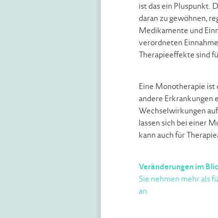
ist das ein Pluspunkt. 
daran zu gewöhnen, re
Medikamente und Einna
verordneten Einnahmez
Therapieeffekte sind fü
Eine Monotherapie ist
andere Erkrankungen 
Wechselwirkungen auft
lassen sich bei einer
kann auch für Therapie
Veränderungen im Blic
Sie nehmen mehr als fü
an.