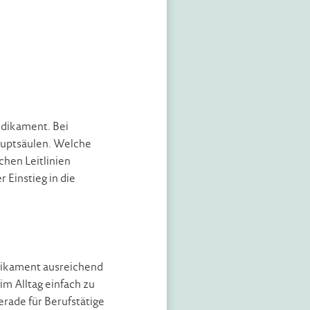
dikament. Bei
auptsäulen. Welche
hen Leitlinien
 Einstieg in die
dikament ausreichend
im Alltag einfach zu
erade für Berufstätige