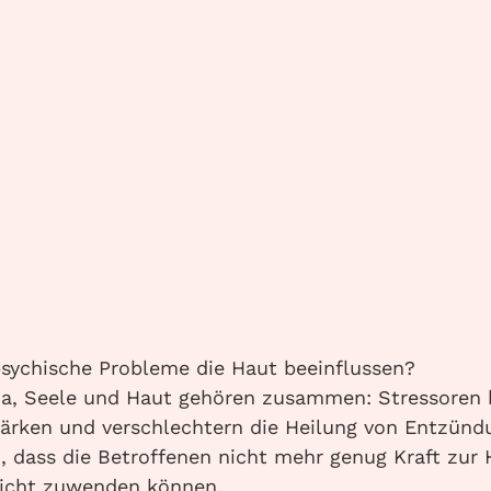
ls Folge der sichtbaren Hautveränderungen. Patie
 andere direkt abgewertet oder mit kritischen Blic
unächst und führt dann dazu, dass sie sich selbst 
rk von unserem Erscheinungsbild abhängig. Und find
 noch anfälliger für Ablehnung durch andere. Man tr
 hört mit Sport auf. Dadurch werden die verbleibe
beansprucht. Fühlt der sich dann überfordert und g
m sich wieder besser zu fühlen, folgt dann häufig d
der Zigaretten. Das aber dreht die sogenannte Abw
iter nach unten.
ychische Probleme die Haut beeinflussen?
a, Seele und Haut gehören zusammen: Stressoren 
ärken und verschlechtern die Heilung von Entzünd
, dass die Betroffenen nicht mehr genug Kraft zur
 nicht zuwenden können.