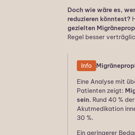
Doch wie wäre es, wen
reduzieren könntest?
H
gezielten Migränepro
Regel besser verträglic
Info
Migräneprop
Eine Analyse mit üb
Patienten zeigt:
Mig
sein.
Rund 40 % der 
Akutmedikation inn
30 %.
Ein geringerer Bed