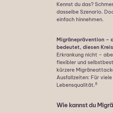
Kennst du das? Schmer
dasselbe Szenario. D
einfach hinnehmen.
Migräneprävention – a
bedeutet, diesen Krei
Erkrankung nicht – abe
flexibler und selbstbe
kürzere Migräneattacke
Ausfallzeiten: Für viel
8
Lebensqualität.
Wie kannst du Migr