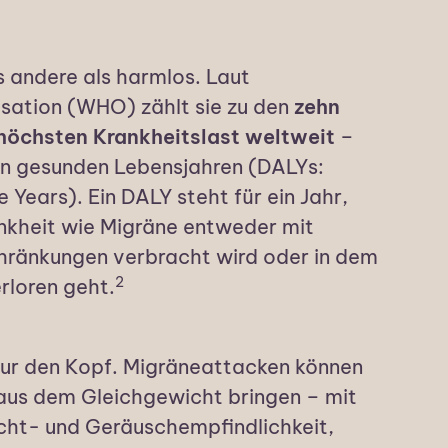
s andere als harmlos. Laut
sation (WHO) zählt sie zu den
zehn
höchsten Krankheitslast weltweit
–
n gesunden Lebensjahren (DALYs:
e Years). Ein DALY steht für ein Jahr,
nkheit wie Migräne entweder mit
chränkungen verbracht wird oder in dem
2
rloren geht.
 nur den Kopf. Migräneattacken können
us dem Gleichgewicht bringen – mit
icht- und Geräuschempfindlichkeit,