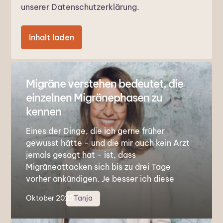
unserer
Datenschutzerklärung
.
Inhalt laden
Migräne verstehen bedeutet, die
einzelnen Migränephasen zu
kennen
Eines der Dinge, die ich gerne früher
gewusst hätte - und die mir auch kein Arzt
jemals gesagt hat - ist, dass
Migräneattacken sich bis zu drei Tage
vorher ankündigen. Je besser ich diese
Migränephase kenne, desto häufiger kann
Oktober 2025
Tanja
ich die Migräneattacke abwenden oder
zumindest abschwächen.