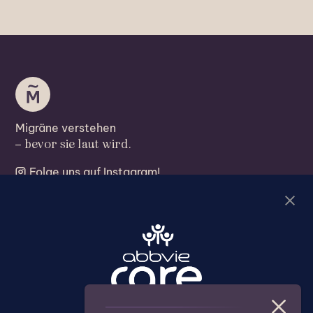
Lena
Migräne-Bloggerin
Migräne verstehen
– bevor sie laut wird.
Folge uns auf Instagram!
Migräne verstehen
Migräne behandeln
Leben mit Migräne
Akute Migräne
Über die Kampagne
Migräne-Alltagscheck