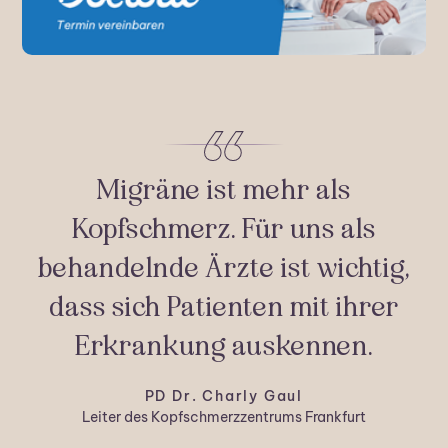
Die Diagnose traf mich wie ein
Die Erkenntnis, dass die
Migräne ist mehr als
Schlag. Aber gleichzeitig war
Kopfschmerz. Für uns als
Migräne bleibt und mein
behandelnde Ärzte ist wichtig,
es eine Erleichterung. Endlich
Migräne-Management haben
dass sich Patienten mit ihrer
hatte mein Leiden einen
mir mehr innere Ruhe
Erkrankung auskennen.
Namen und ich konnte
gegeben.
aufhören, an mir selbst zu
PD Dr. Charly Gaul
Tanja
zweifeln.
Leiter des Kopfschmerzzentrums Frankfurt
Migräne-Bloggerin & Coach