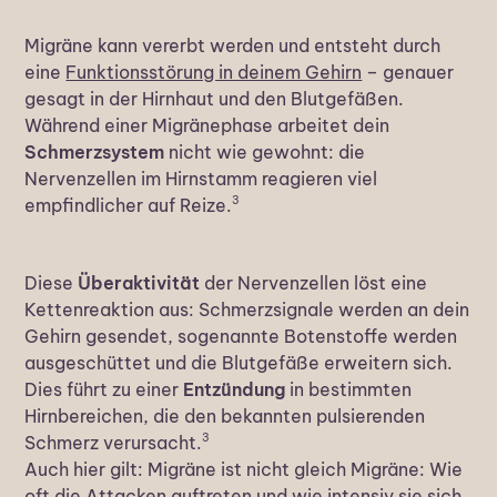
Migräne kann vererbt werden und entsteht durch
eine
Funktionsstörung in deinem Gehirn
– genauer
gesagt in der Hirnhaut und den Blutgefäßen.
Während einer Migränephase arbeitet dein
Schmerzsystem
nicht wie gewohnt: die
Nervenzellen im Hirnstamm reagieren viel
3
empfindlicher auf Reize.
Diese
Überaktivität
der Nervenzellen löst eine
Kettenreaktion aus: Schmerzsignale werden an dein
Gehirn gesendet, sogenannte Botenstoffe werden
ausgeschüttet und die Blutgefäße erweitern sich.
Dies führt zu einer
Entzündung
in bestimmten
Hirnbereichen, die den bekannten pulsierenden
3
Schmerz verursacht.
Auch hier gilt: Migräne ist nicht gleich Migräne: Wie
oft die Attacken auftreten und wie intensiv sie sich