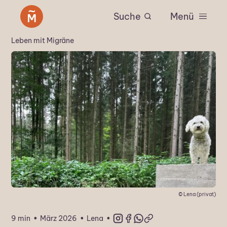
Suche
Menü
Leben mit Migräne
© Lena (privat)
·
·
·
9 min
März 2026
Lena