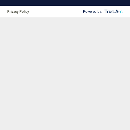
Privacy Policy
Powered by:
❚❚
Leider wurden keine Termine gefunden.
DE-ABBV-230760
Online Angebote
© 2026 AbbVie Deutschland GmbH & Co. KG
Impressum
|
Datenschutz
|
Nutzungsbedingungen
|
Cookie Preferences