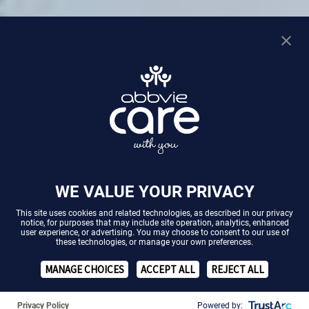
WE VALUE YOUR PRIVACY
This site uses cookies and related technologies, as described in our
privacy
notice
, for purposes that may include site operation, analytics, enhanced
user experience, or advertising. You may choose to consent to our use of
these technologies, or manage your own preferences.
❚❚
MANAGE CHOICES
ACCEPT ALL
REJECT ALL
Überaktive Blase:
Überaktive Blase:
Selb
Krankheitsbild
Behandlung
Sel
Privacy Policy
Powered by: