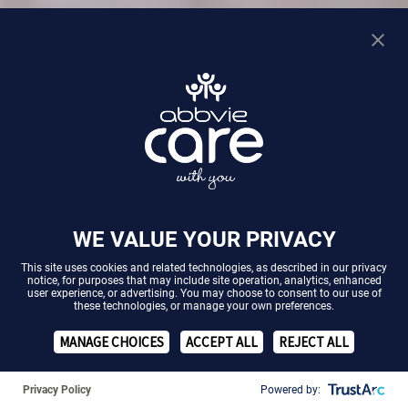
WE VALUE YOUR PRIVACY
This site uses cookies and related technologies, as described in our
privacy
notice
, for purposes that may include site operation, analytics, enhanced
user experience, or advertising. You may choose to consent to our use of
these technologies, or manage your own preferences.
❚❚
MANAGE CHOICES
ACCEPT ALL
REJECT ALL
Neurodermitis:
Neurodermitis:
Le
Krankheitsbild
Behandlung
Neur
Privacy Policy
Powered by: