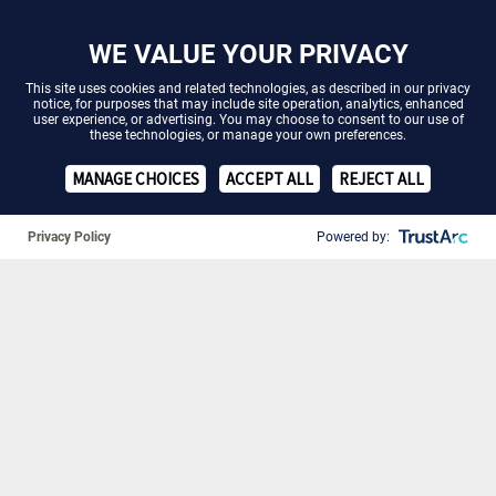
WE VALUE YOUR PRIVACY
This site uses cookies and related technologies, as described in our
privacy
notice
, for purposes that may include site operation, analytics, enhanced
user experience, or advertising. You may choose to consent to our use of
these technologies, or manage your own preferences.
❚❚
MANAGE CHOICES
ACCEPT ALL
REJECT ALL
Riesenzellarteriitis:
Riesenzellarteriitis:
Riesenz
Krankheitsbild
Diagnose
Be
Privacy Policy
Powered by:
Definition
Symptome
Ursachen
Was ist Riesenzellarteriitis?