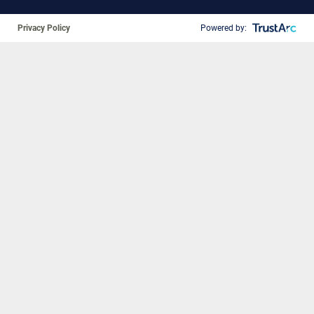
Privacy Policy
Powered by:
❚❚
Leider wurden keine Termine gefunden.
DE-ABBV-230760
Online Angebote
© 2026 AbbVie Deutschland GmbH & Co. KG
Impressum
|
Datenschutz
|
Nutzungsbedingungen
|
Cookie Preferences