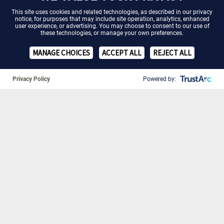
This site uses cookies and related technologies, as described in our
privacy
notice
, for purposes that may include site operation, analytics, enhanced
user experience, or advertising. You may choose to consent to our use of
these technologies, or manage your own preferences.
MANAGE CHOICES
ACCEPT ALL
REJECT ALL
Privacy Policy
Powered by:
❚❚
18. Juni 2026
Kämpferherzen-Treffen 2026 –