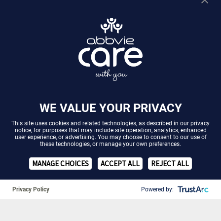
WE VALUE YOUR PRIVACY
This site uses cookies and related technologies, as described in our
privacy
notice
, for purposes that may include site operation, analytics, enhanced
user experience, or advertising. You may choose to consent to our use of
these technologies, or manage your own preferences.
❚❚
MANAGE CHOICES
ACCEPT ALL
REJECT ALL
Uveitis:
Uveitis: Symptome &
Uveitis
Krankheitsbild
Diagnose
Privacy Policy
Powered by: