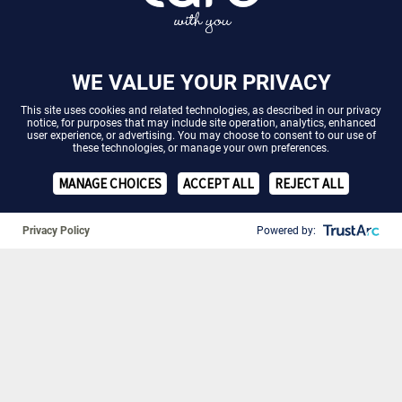
WE VALUE YOUR PRIVACY
This site uses cookies and related technologies, as described in our
privacy
notice
, for purposes that may include site operation, analytics, enhanced
user experience, or advertising. You may choose to consent to our use of
these technologies, or manage your own preferences.
MANAGE CHOICES
ACCEPT ALL
REJECT ALL
Privacy Policy
Powered by:
❚❚