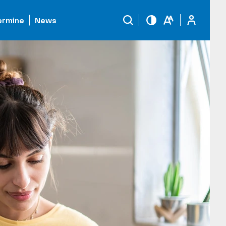
ermine
News