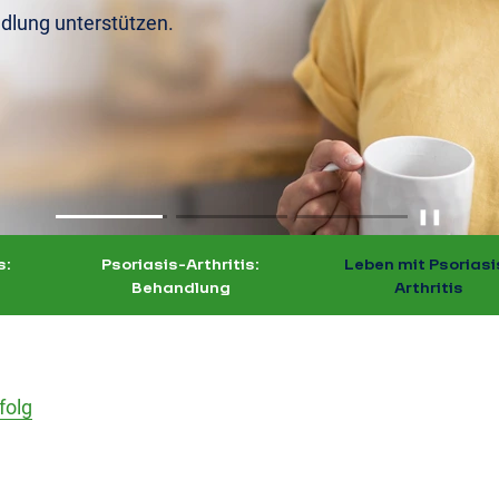
ndlung unterstützen.
❚❚
s:
Psoriasis-Arthritis:
Leben mit Psoriasi
Behandlung
Arthritis
folg