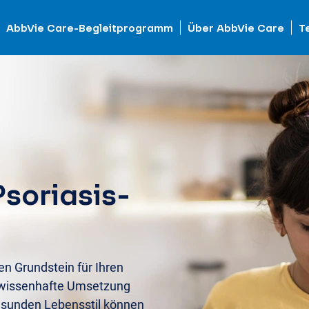
AbbVie Care-Begleitprogramm
Über AbbVie Care
T
soriasis-
en Grundstein für Ihren
gewissenhafte Umsetzung
esunden Lebensstil können