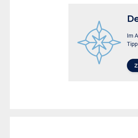
De
Im A
Tipp
Z