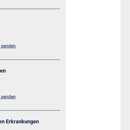
l senden
gen
l senden
hen Erkrankungen