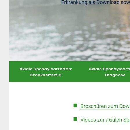
Erkrankung als Download sowi
Axiale Spondyloarthritis:
Axiale Spondyloarth
Krankheitsbild
Diagnose
Broschüren zum Dow
Videos zur axialen Sp