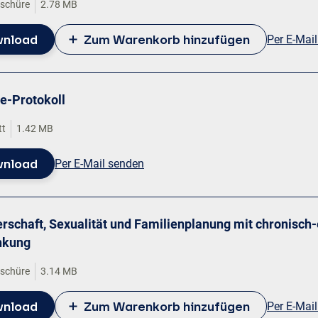
oschüre
2.78 MB
nload
Zum Warenkorb hinzufügen
Per E-Mai
e-Protokoll
tt
1.42 MB
nload
Per E-Mail senden
rschaft, Sexualität und Familienplanung mit chronisch
nkung
oschüre
3.14 MB
nload
Zum Warenkorb hinzufügen
Per E-Mai