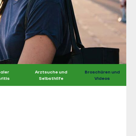
ialer
Arztsuche und
Broschüren und
ritis
Selbsthilfe
Videos