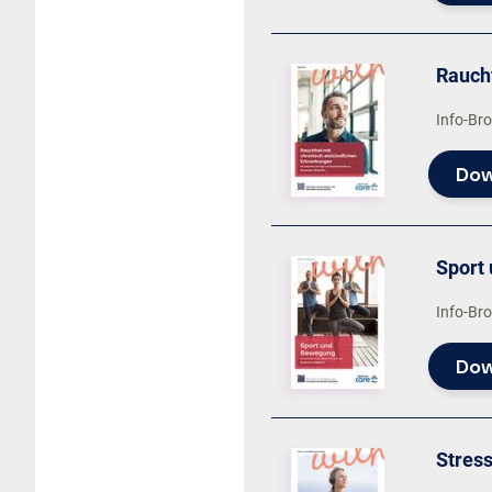
Rauch
Info-Br
Dow
Sport
Info-Br
Dow
Stres