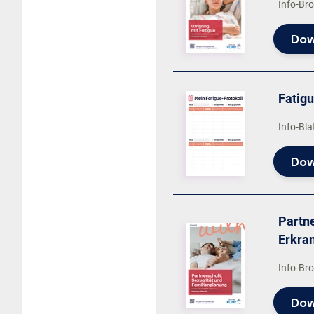
Info-Br
Dow
Fatigu
Info-Bla
Dow
Partne
Erkra
Info-Br
Dow