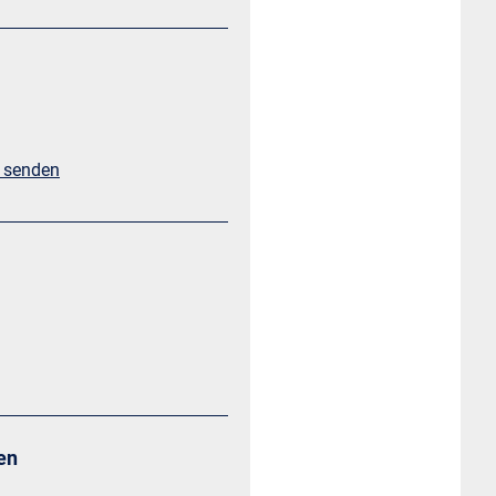
l senden
en