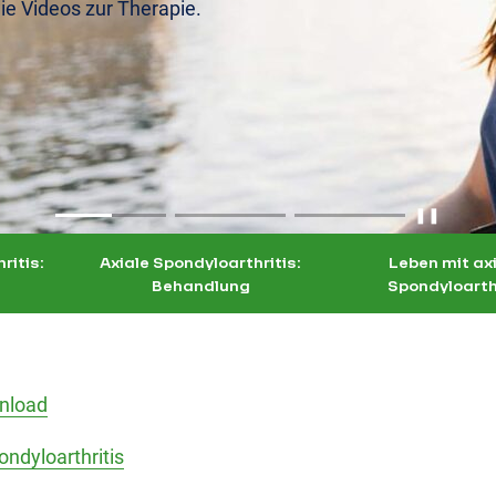
e Videos zur Therapie.
❚❚
ritis:
Axiale Spondyloarthritis:
Leben mit ax
Behandlung
Spondyloarth
nload
ondyloarthritis