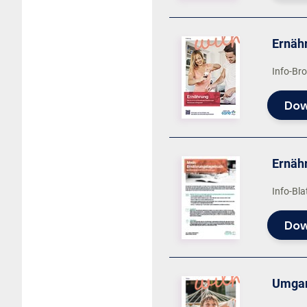
Ernäh
Info-Br
Dow
Ernäh
Info-Bla
Dow
Umgan