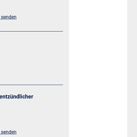
l senden
-entzündlicher
l senden