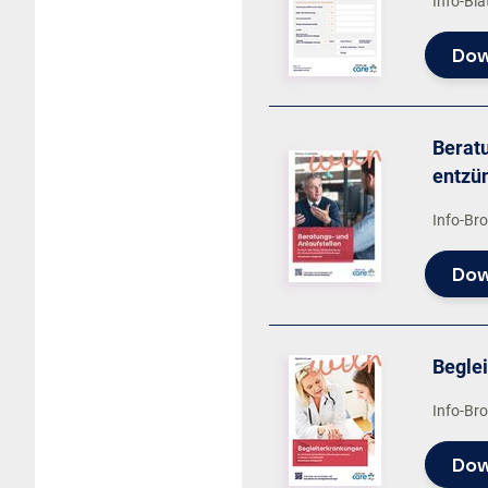
Info-Bla
Dow
Beratu
entzü
Info-Br
Dow
Begle
Info-Br
Dow