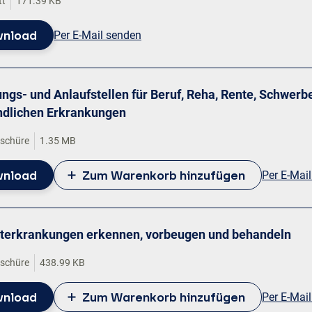
tt
171.39 KB
nload
Per E-Mail senden
ngs- und Anlaufstellen für Beruf, Reha, Rente, Schwerb
ndlichen Erkrankungen
oschüre
1.35 MB
nload
Zum Warenkorb hinzufügen
Per E-Mai
iterkrankungen erkennen, vorbeugen und behandeln
oschüre
438.99 KB
nload
Zum Warenkorb hinzufügen
Per E-Mai