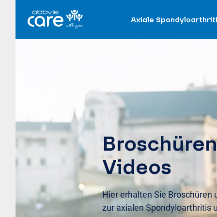
Axiale Spondyloarthrit
Broschüren
Videos
Hier erhalten Sie Broschüren
zur axialen Spondyloarthritis