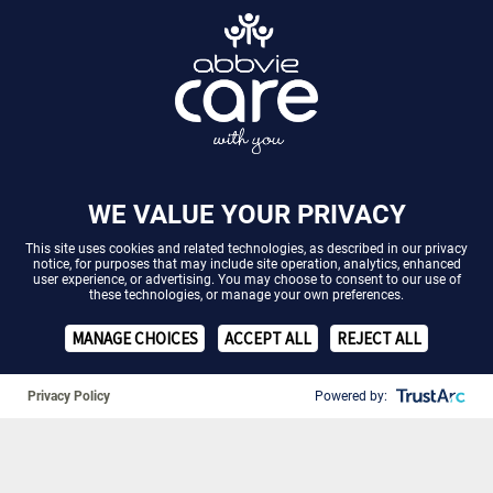
WE VALUE YOUR PRIVACY
This site uses cookies and related technologies, as described in our
privacy
notice
, for purposes that may include site operation, analytics, enhanced
user experience, or advertising. You may choose to consent to our use of
these technologies, or manage your own preferences.
❚❚
MANAGE CHOICES
ACCEPT ALL
REJECT ALL
Morbus Crohn:
Morbus Crohn:
Morb
Krankheitsbild
Diagnose
Be
Privacy Policy
Powered by:
Morbus Crohn: Diagnose