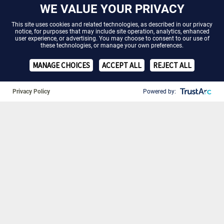
WE VALUE YOUR PRIVACY
This site uses cookies and related technologies, as described in our
privacy
notice
, for purposes that may include site operation, analytics, enhanced
user experience, or advertising. You may choose to consent to our use of
these technologies, or manage your own preferences.
MANAGE CHOICES
ACCEPT ALL
REJECT ALL
Privacy Policy
Powered by:
❚❚
21. Juli 2026