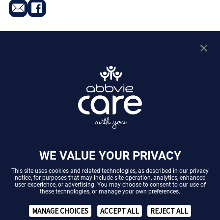
DE-IMM-240058
Online Angebote
WE VALUE YOUR PRIVACY
© 2026 AbbVie Deutschland GmbH & Co. KG
Impressum
|
Datenschutz
|
Nutzungsbedingungen
|
Cookie
This site uses cookies and related technologies, as described in our
privacy
notice
, for purposes that may include site operation, analytics, enhanced
Preferences
user experience, or advertising. You may choose to consent to our use of
these technologies, or manage your own preferences.
MANAGE CHOICES
ACCEPT ALL
REJECT ALL