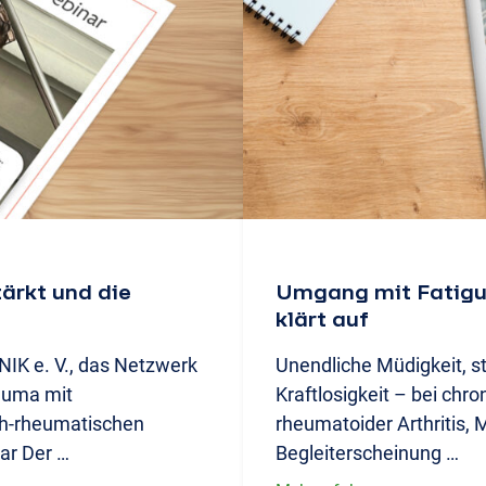
rkt und die
Umgang mit Fatigu
klärt auf
NIK e. V., das Netzwerk
Unendliche Müdigkeit, 
euma mit
Kraftlosigkeit – bei chr
h-rheumatischen
rheumatoider Arthritis, 
ar Der …
Begleiterscheinung …