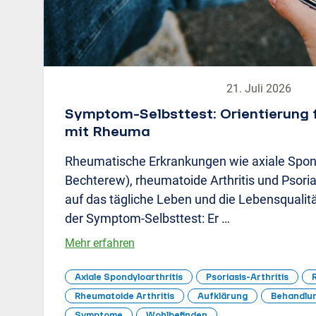
21. Juli 2026
Symptom-Selbsttest: Orientierung
mit Rheuma
Rheumatische Erkrankungen wie axiale Spond
Bechterew), rheumatoide Arthritis und Psorias
auf das tägliche Leben und die Lebensqualitä
der Symptom-Selbsttest: Er …
Mehr erfahren
Axiale Spondyloarthritis
Psoriasis-Arthritis
Rheumatoide Arthritis
Aufklärung
Behandlu
Symptome
Wohlbefinden