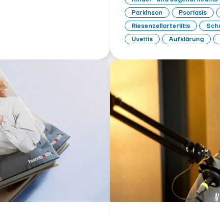
Parkinson
Psoriasis
Riesenzellarteriitis
Schu
Uveitis
Aufklärung