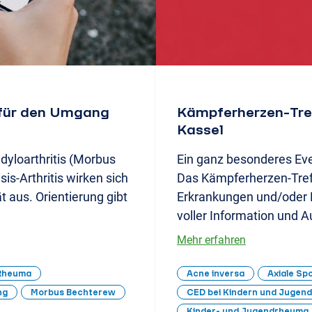
 für den Umgang
Kämpferherzen-Tre
Kassel
yloarthritis (Morbus
Ein ganz besonderes Even
is-Arthritis wirken sich
Das Kämpferherzen-Tref
t aus. Orientierung gibt
Erkrankungen und/oder 
voller Information und A
Mehr erfahren
Rheuma
Acne inversa
Axiale Spo
ng
Morbus Bechterew
CED bei Kindern und Jugend
Kinder- und Jugendrheuma