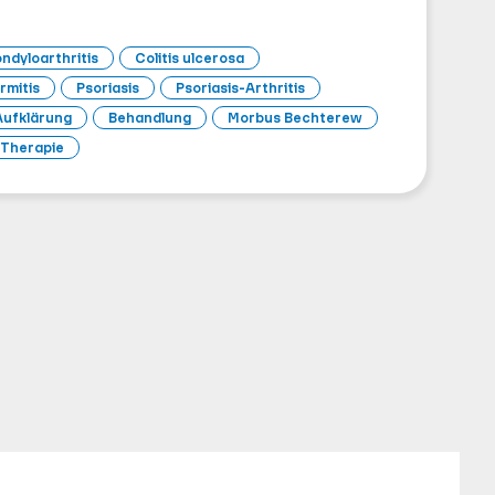
ndyloarthritis
Colitis ulcerosa
rmitis
Psoriasis
Psoriasis-Arthritis
Aufklärung
Behandlung
Morbus Bechterew
Therapie