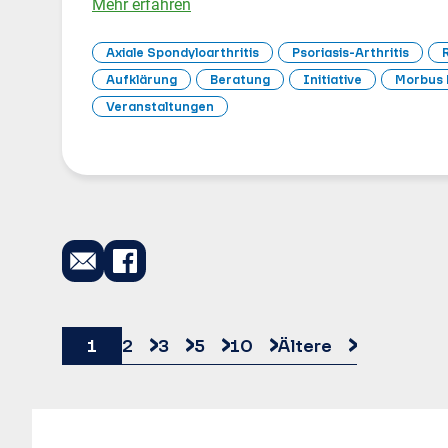
Mehr erfahren
Axiale Spondyloarthritis
Psoriasis-Arthritis
Aufklärung
Beratung
Initiative
Morbus
Veranstaltungen
1
2
3
5
10
Ältere