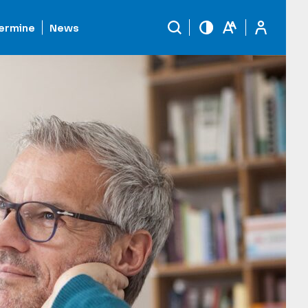
ermine
News