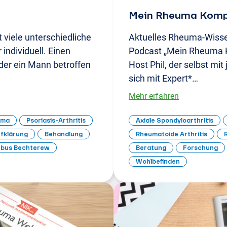
Mein Rheuma Komp
 viele unterschiedliche
Aktuelles Rheuma-Wissen
 individuell. Einen
Podcast „Mein Rheuma K
der ein Mann betroffen
Host Phil, der selbst mit 
sich mit Expert*…
Mehr erfahren
uma
Psoriasis-Arthritis
Axiale Spondyloarthritis
fklärung
Behandlung
Rheumatoide Arthritis
R
bus Bechterew
Beratung
Forschung
Wohlbefinden