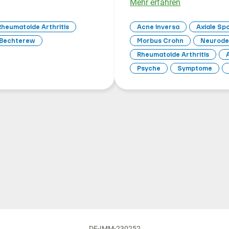
Mehr erfahren
Rheumatoide Arthritis
Acne inversa
Axiale Spo
 Bechterew
Morbus Crohn
Neurode
Rheumatoide Arthritis
Psyche
Symptome
DE-IMM-230252