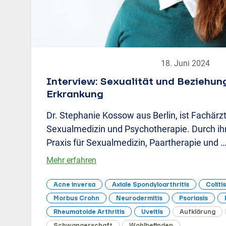
18. Juni 2024
Interview: Sexualität und Beziehun
Erkrankung
Dr. Stephanie Kossow aus Berlin, ist Fachärz
Sexualmedizin und Psychotherapie. Durch ihre
Praxis für Sexualmedizin, Paartherapie und 
Mehr erfahren
Acne inversa
Axiale Spondyloarthritis
Coliti
Morbus Crohn
Neurodermitis
Psoriasis
Rheumatoide Arthritis
Uveitis
Aufklärung
Schwangerschaft
Wohlbefinden