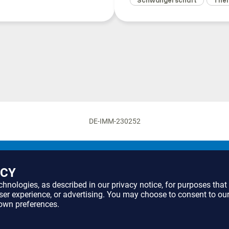
Schwangerschaft
Ther
DE-IMM-230252
Online Angebote
ACY
echnologies, as described in our
privacy notice
, for purposes tha
user experience, or advertising. You may choose to consent to ou
own preferences.