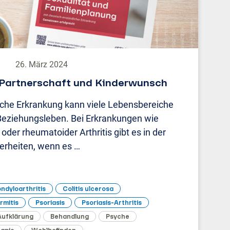
26. März 2024
 Partnerschaft und Kinderwunsch
iche Erkrankung kann viele Lebensbereiche
Beziehungsleben. Bei Erkrankungen wie
oder rheumatoider Arthritis gibt es in der
herheiten, wenn es …
ndyloarthritis
Colitis ulcerosa
rmitis
Psoriasis
Psoriasis-Arthritis
Aufklärung
Behandlung
Psyche