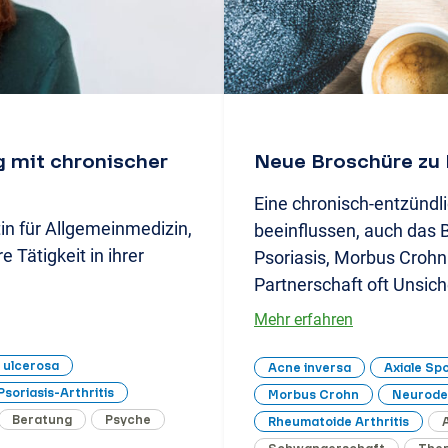
g mit chronischer
Neue Broschüre zu
Eine chronisch-entzündl
tin für Allgemeinmedizin,
beeinflussen, auch das 
 Tätigkeit in ihrer
Psoriasis, Morbus Crohn 
…
Partnerschaft oft Unsic
Mehr erfahren
s ulcerosa
Acne inversa
Axiale Spo
Psoriasis-Arthritis
Morbus Crohn
Neurode
Beratung
Psyche
Rheumatoide Arthritis