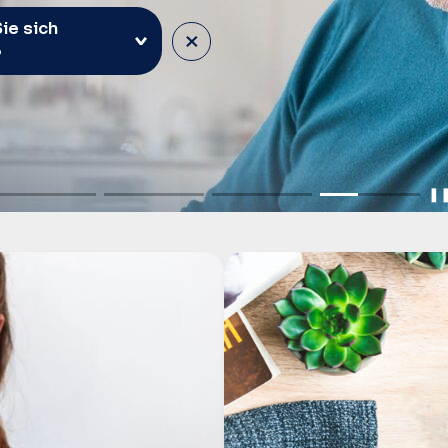
ie sich
×
?
❚