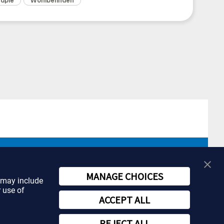
apie
Wohlbefinden
MANAGE CHOICES
t may include
r use of
ACCEPT ALL
REJECT ALL