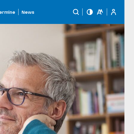
ermine
News