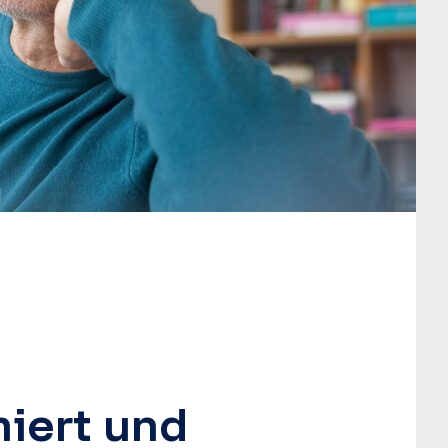
❚
iert und