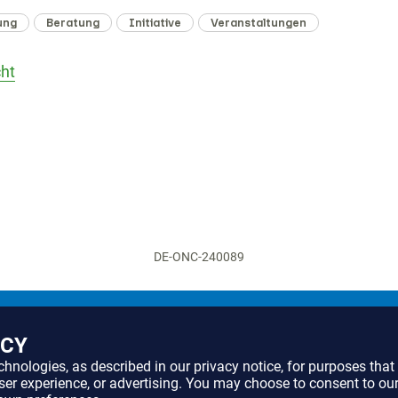
ung
Beratung
Initiative
Veranstaltungen
cht
DE-ONC-240089
Online Angebote
ACY
echnologies, as described in our
privacy notice
, for purposes tha
user experience, or advertising. You may choose to consent to ou