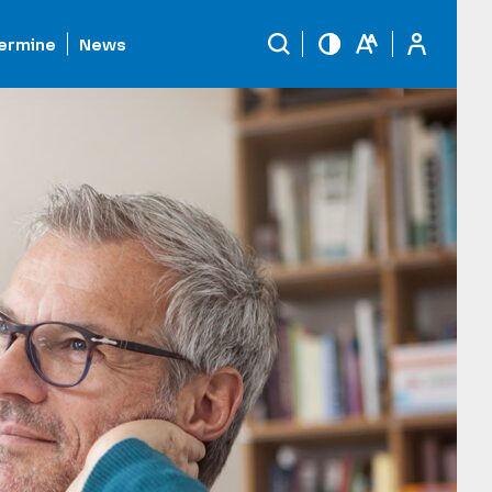
ermine
News