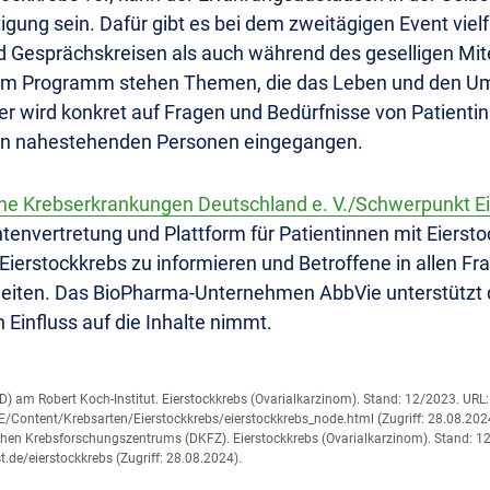
igung sein. Dafür gibt es bei dem zweitägigen Event vielf
 Gesprächskreisen als auch während des geselligen Mit
dem Programm stehen Themen, die das Leben und den U
er wird konkret auf Fragen und Bedürfnisse von Patienti
en nahestehenden Personen eingegangen.
he Krebserkrankungen Deutschland e. V./Schwerpunkt E
ntenvertretung und Plattform für Patientinnen mit Eierst
r Eierstockkrebs zu informieren und Betroffene in allen 
leiten. Das BioPharma-Unternehmen AbbVie unterstützt d
 Einfluss auf die Inhalte nimmt.
D) am Robert Koch-Institut. Eierstockkrebs (Ovarialkarzinom). Stand: 12/2023. URL:
/Content/Krebsarten/Eierstockkrebs/eierstockkrebs_node.html (Zugriff: 28.08.202
hen Krebsforschungszentrums (DKFZ). Eierstockkrebs (Ovarialkarzinom). Stand: 1
.de/eierstockkrebs (Zugriff: 28.08.2024).