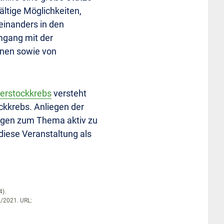
ältige Möglichkeiten,
einanders in den
mgang mit der
nnen sowie von
ierstockkrebs
versteht
ockkrebs. Anliegen der
Fragen zum Thema aktiv zu
iese Veranstaltung als
4).
2/2021. URL: