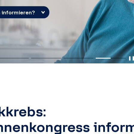
 informieren?
❚
kkrebs:
nnenkongress inform