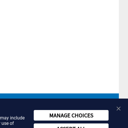
MANAGE CHOICES
t may include
r use of