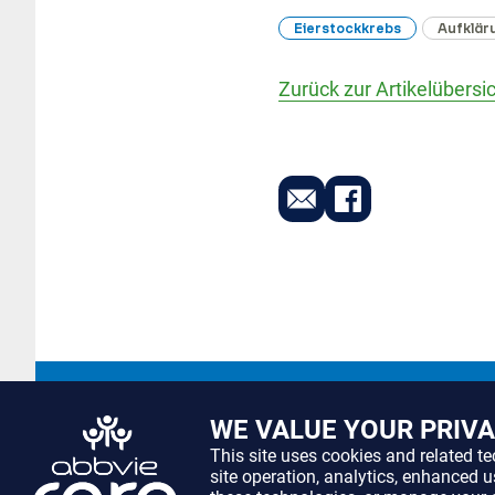
Eierstockkrebs
Aufklär
Zurück zur Artikelübersi
WE VALUE YOUR PRIV
This site uses cookies and related t
site operation, analytics, enhanced 