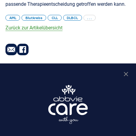
passende Therapieentscheidung getroffen werden kann.
AML
Blutkrebs
CLL
DLBCL
. . .
Zurück zur Artikelübersicht
DE-ONC-250026
Online Angebote