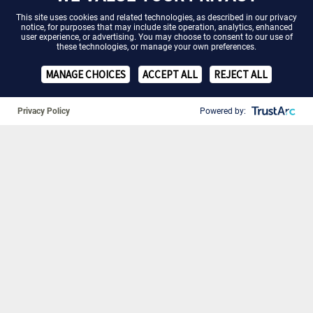
This site uses cookies and related technologies, as described in our
privacy
notice
, for purposes that may include site operation, analytics, enhanced
user experience, or advertising. You may choose to consent to our use of
these technologies, or manage your own preferences.
MANAGE CHOICES
ACCEPT ALL
REJECT ALL
Privacy Policy
Powered by:
❚❚
15. Mai 2024
AbbVie Care-Onlineportal: Aktuelle