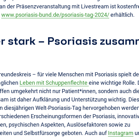
n der Präsenzveranstaltung mit Livestream ist kostenfre
r
www.psoriasis-bund.de/psoriasis-tag-2024/
erhältlich.
r stark – Psoriasis zusa
Freundeskreis – für viele Menschen mit Psoriasis spielt d
äglichen
Leben mit Schuppenflechte
eine wichtige Rolle
reffen umgekehrt nicht nur Patient*innen, sondern auch 
sam ist daher Aufklärung und Unterstützung wichtig. Die
den diesjährigen Welt-Psoriasis-Tag hervorgehoben werd
rschiedenen Erscheinungsformen der Psoriasis, innovati
en, psychischen Aspekten, Auslösefaktoren sowie zu
iten und Selbstfürsorge geboten. Auch auf
Instagram
u