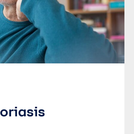
❚
oriasis