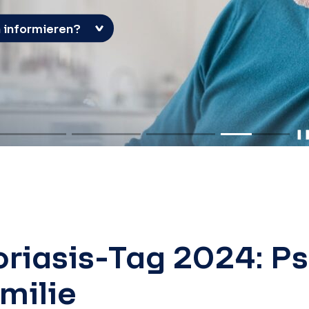
 informieren?
❚
riasis-Tag 2024: Ps
amilie