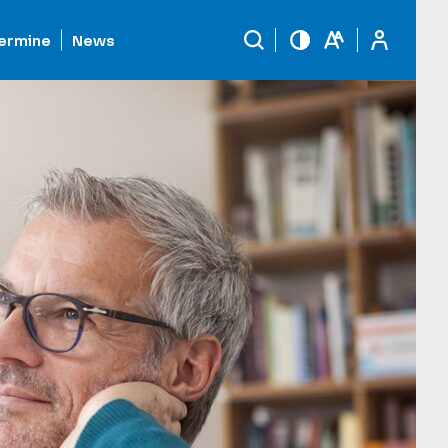
ermine
News