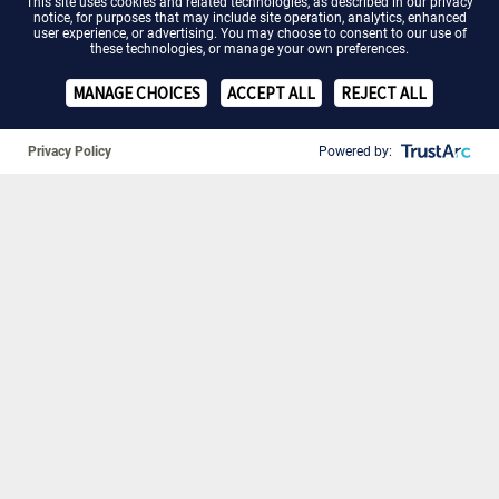
This site uses cookies and related technologies, as described in our
privacy
notice
, for purposes that may include site operation, analytics, enhanced
user experience, or advertising. You may choose to consent to our use of
these technologies, or manage your own preferences.
MANAGE CHOICES
ACCEPT ALL
REJECT ALL
Privacy Policy
Powered by:
❚❚
9. Dezember 2024
Neue PSOUL-Ausgabe: Mit
Offenheit zum Ziel bei Psoriasis