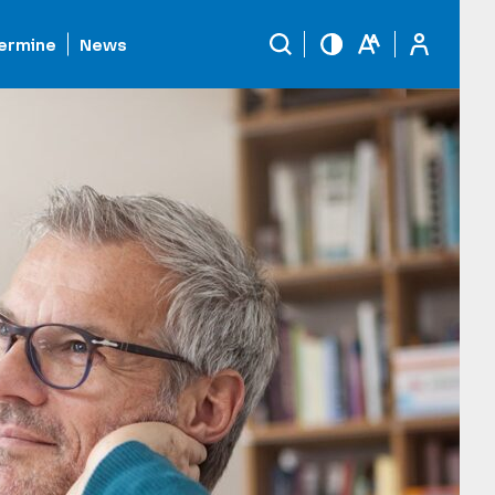
ermine
News