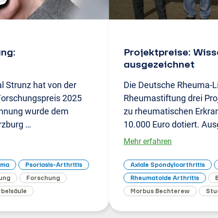
ng:
Projektpreise: Wis
ausgezeichnet
 Strunz hat von der
Die Deutsche Rheuma-L
Forschungspreis 2025
Rheumastiftung drei Pro
eichnung wurde dem
zu rheumatischen Erkrank
rzburg …
10.000 Euro dotiert. Au
Mehr erfahren
uma
Psoriasis-Arthritis
Axiale Spondyloarthritis
ung
Forschung
Rheumatoide Arthritis
rbelsäule
Morbus Bechterew
Stu