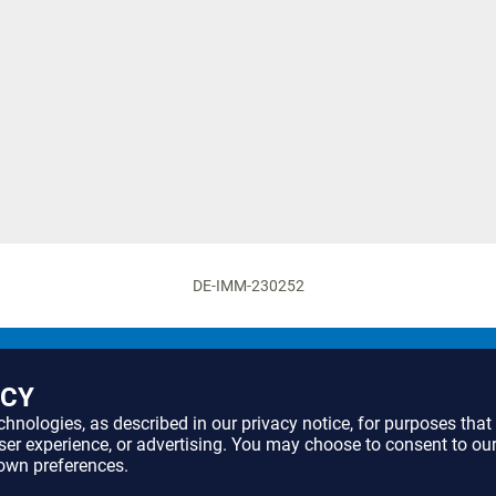
DE-IMM-230252
Online Angebote
ACY
echnologies, as described in our
privacy notice
, for purposes tha
user experience, or advertising. You may choose to consent to ou
own preferences.