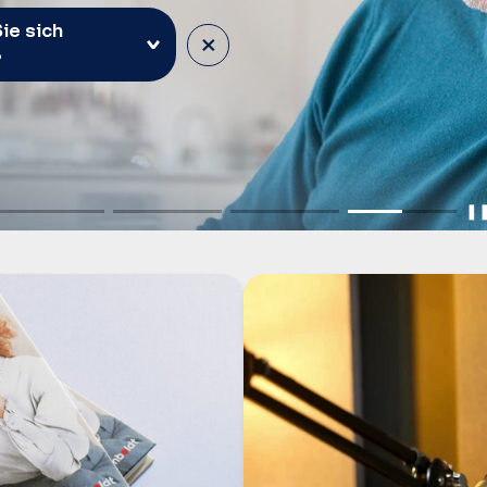
ie sich
×
?
❚