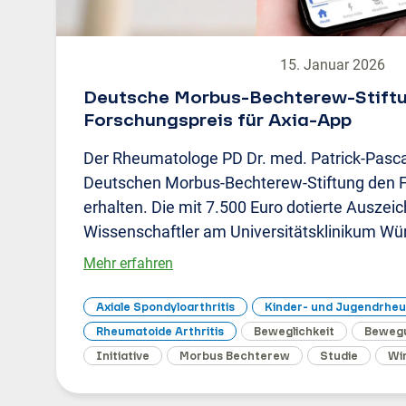
15. Januar 2026
Deutsche Morbus-Bechterew-Stiftu
Forschungspreis für Axia-App
Der Rheumatologe PD Dr. med. Patrick-Pascal
Deutschen Morbus-Bechterew-Stiftung den 
erhalten. Die mit 7.500 Euro dotierte Ausz
Wissenschaftler am Universitätsklinikum Wü
Mehr erfahren
Axiale Spondyloarthritis
Kinder- und Jugendrhe
Rheumatoide Arthritis
Beweglichkeit
Beweg
Initiative
Morbus Bechterew
Studie
Wi