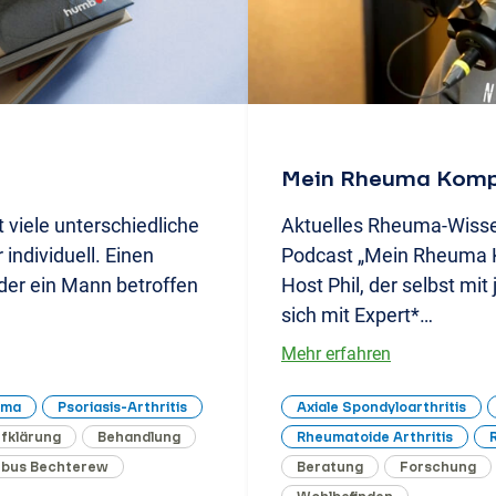
Mein Rheuma Komp
 viele unterschiedliche
Aktuelles Rheuma-Wissen
 individuell. Einen
Podcast „Mein Rheuma K
der ein Mann betroffen
Host Phil, der selbst mit 
sich mit Expert*…
Mehr erfahren
uma
Psoriasis-Arthritis
Axiale Spondyloarthritis
fklärung
Behandlung
Rheumatoide Arthritis
R
bus Bechterew
Beratung
Forschung