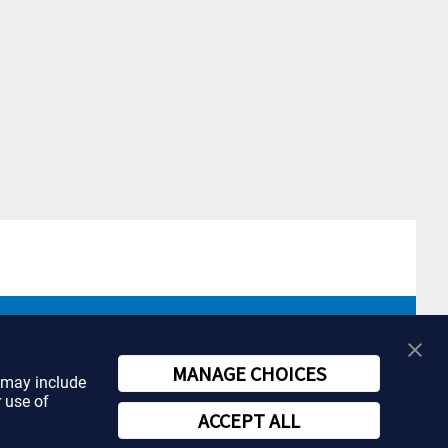
MANAGE CHOICES
t may include
r use of
ACCEPT ALL